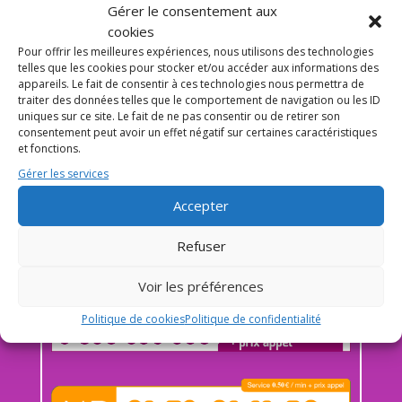
Gérer le consentement aux
Donc appeler Angie, c’est choisir une
conversation de
cookies
qualité
.
Pour offrir les meilleures expériences, nous utilisons des technologies
telles que les cookies pour stocker et/ou accéder aux informations des
De plus une voix qui reste, une intimité qu’on n’oublie pas. Car
appareils. Le fait de consentir à ces technologies nous permettra de
elle est là, elle écoute,
traiter des données telles que le comportement de navigation ou les ID
elle répond. Et quand on raccroche, on sait déjà qu’on
uniques sur ce site. Le fait de ne pas consentir ou de retirer son
rappellera.
consentement peut avoir un effet négatif sur certaines caractéristiques
et fonctions.
Enfin découvrez aussi nos autres trentenaires sensuelles sur le
Gérer les services
réseau, ou explorez le tel rose rencontre pour une approche
plus douce.
Accepter
📞
0895 69 09 95 (0,60€/min)
| Angie vous attends.
Refuser
Voir les préférences
Politique de cookies
Politique de confidentialité