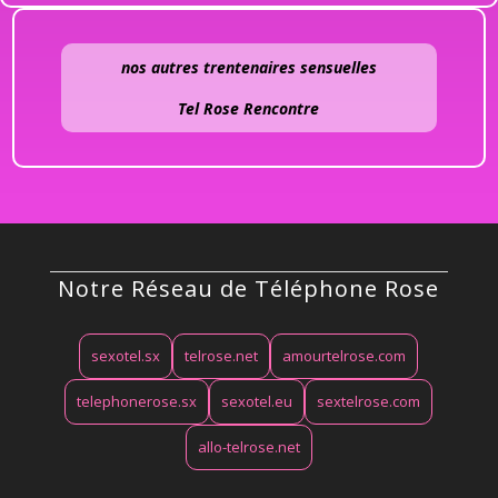
nos autres trentenaires sensuelles
Tel Rose Rencontre
Notre Réseau de Téléphone Rose
sexotel.sx
telrose.net
amourtelrose.com
telephonerose.sx
sexotel.eu
sextelrose.com
allo-telrose.net